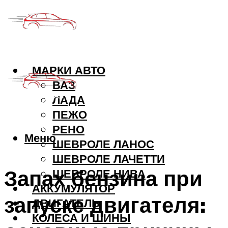
МАРКИ АВТО
ВАЗ
ЛАДА
ПЕЖО
РЕНО
Меню
ШЕВРОЛЕ ЛАНОС
ШЕВРОЛЕ ЛАЧЕТТИ
Запах бензина при
ШЕВРОЛЕ НИВА
АККУМУЛЯТОР
запуске двигателя:
ДВИГАТЕЛЬ
КОЛЕСА И ШИНЫ