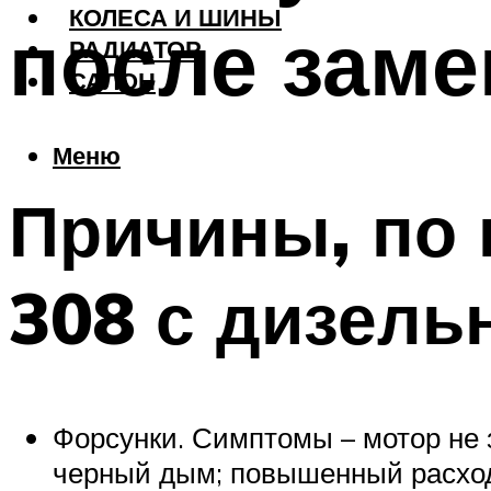
КОЛЕСА И ШИНЫ
после заме
РАДИАТОР
САЛОН
Меню
Причины, по 
308 с дизел
Форсунки. Симптомы – мотор не 
черный дым; повышенный расход