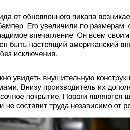
да от обновленного пикапа возникает
бампер. Его увеличили по размерам,
адимое впечатление. Он всем своим
жен быть настоящий американский в
без исключения.
ожно увидеть внушительную констру
мами. Внизу производитель их доп
очное покрытие. Пороги являются ш
и не составит труда независимо от р