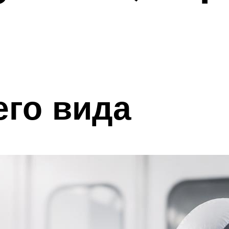
о
его вида