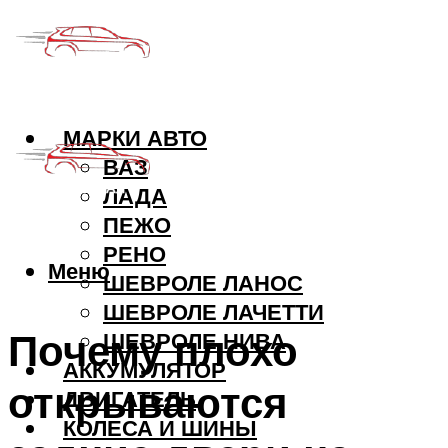
МАРКИ АВТО
ВАЗ
ЛАДА
ПЕЖО
РЕНО
Меню
ШЕВРОЛЕ ЛАНОС
ШЕВРОЛЕ ЛАЧЕТТИ
Почему плохо
ШЕВРОЛЕ НИВА
АККУМУЛЯТОР
открываются
ДВИГАТЕЛЬ
КОЛЕСА И ШИНЫ