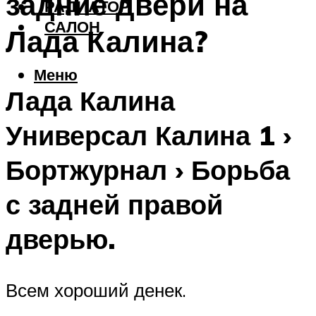
задние двери на
РАДИАТОР
САЛОН
Лада Калина?
Меню
Лада Калина
Универсал Калина 1 ›
Бортжурнал › Борьба
с задней правой
дверью.
Всем хороший денек.