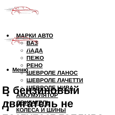
МАРКИ АВТО
ВАЗ
ЛАДА
ПЕЖО
РЕНО
Меню
ШЕВРОЛЕ ЛАНОС
ШЕВРОЛЕ ЛАЧЕТТИ
В бензиновый
ШЕВРОЛЕ НИВА
АККУМУЛЯТОР
двигатель не
ДВИГАТЕЛЬ
КОЛЕСА И ШИНЫ