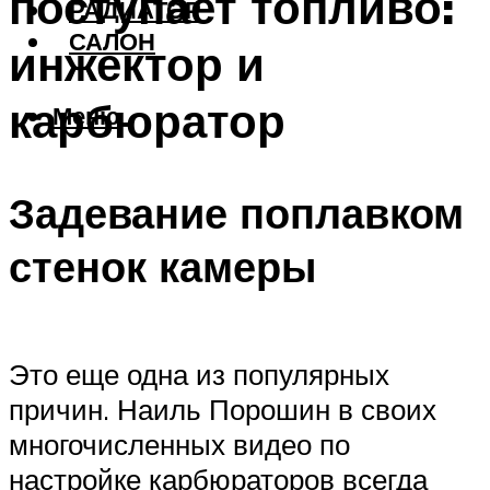
поступает топливо:
РАДИАТОР
САЛОН
инжектор и
карбюратор
Меню
Задевание поплавком
стенок камеры
Это еще одна из популярных
причин. Наиль Порошин в своих
многочисленных видео по
настройке карбюраторов всегда