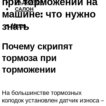
при торможении на
РАДИАТОР
САЛОН
машине: что нужно
знать
Меню
Почему скрипят
тормоза при
торможении
На большинстве тормозных
колодок установлен датчик износа –