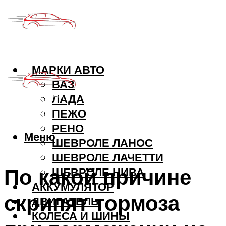
МАРКИ АВТО
ВАЗ
ЛАДА
ПЕЖО
РЕНО
Меню
ШЕВРОЛЕ ЛАНОС
ШЕВРОЛЕ ЛАЧЕТТИ
По какой причине
ШЕВРОЛЕ НИВА
АККУМУЛЯТОР
скрипят тормоза
ДВИГАТЕЛЬ
КОЛЕСА И ШИНЫ