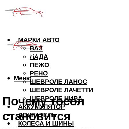
МАРКИ АВТО
ВАЗ
ЛАДА
ПЕЖО
РЕНО
Меню
ШЕВРОЛЕ ЛАНОС
ШЕВРОЛЕ ЛАЧЕТТИ
Почему тосол
ШЕВРОЛЕ НИВА
АККУМУЛЯТОР
становится
ДВИГАТЕЛЬ
КОЛЕСА И ШИНЫ