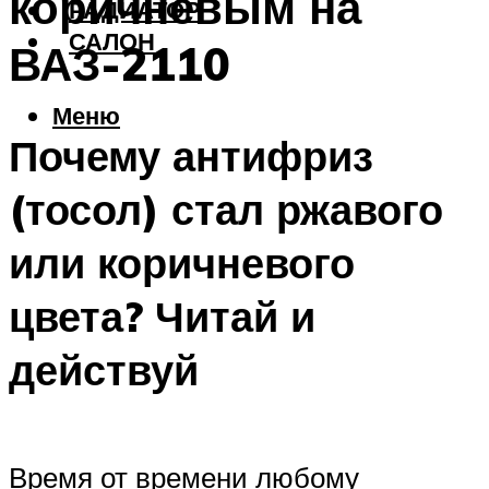
коричневым на
РАДИАТОР
САЛОН
ВАЗ-2110
Меню
Почему антифриз
(тосол) стал ржавого
или коричневого
цвета? Читай и
действуй
Время от времени любому