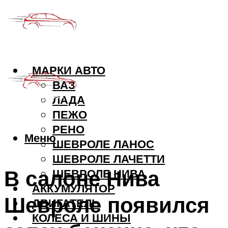
МАРКИ АВТО
ВАЗ
ЛАДА
ПЕЖО
РЕНО
Меню
ШЕВРОЛЕ ЛАНОС
ШЕВРОЛЕ ЛАЧЕТТИ
В салоне Нива
ШЕВРОЛЕ НИВА
АККУМУЛЯТОР
Шевроле появился
ДВИГАТЕЛЬ
КОЛЕСА И ШИНЫ