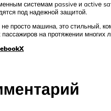
менным системам passivе и activе sa
дятся под надежной защитой.
о не просто машина, это стильный, к
 пассажиров на протяжении многих л
cebook
X
мментарий