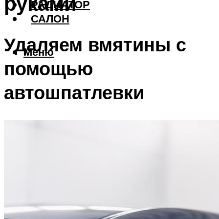
руками
РАДИАТОР
САЛОН
Удаляем вмятины с
Меню
помощью
автошпатлевки