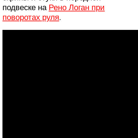
подвеске на
Рено Логан при
поворотах руля
.