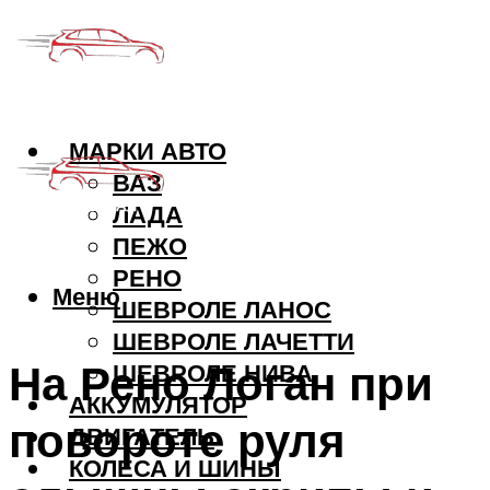
МАРКИ АВТО
ВАЗ
ЛАДА
ПЕЖО
РЕНО
Меню
ШЕВРОЛЕ ЛАНОС
ШЕВРОЛЕ ЛАЧЕТТИ
На Рено Логан при
ШЕВРОЛЕ НИВА
АККУМУЛЯТОР
повороте руля
ДВИГАТЕЛЬ
КОЛЕСА И ШИНЫ