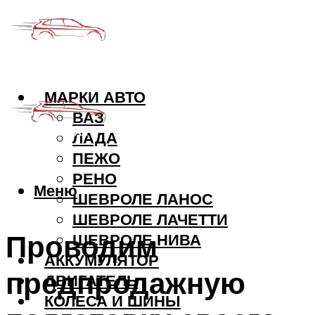
МАРКИ АВТО
ВАЗ
ЛАДА
ПЕЖО
РЕНО
Меню
ШЕВРОЛЕ ЛАНОС
ШЕВРОЛЕ ЛАЧЕТТИ
Проводим
ШЕВРОЛЕ НИВА
АККУМУЛЯТОР
предпродажную
ДВИГАТЕЛЬ
КОЛЕСА И ШИНЫ