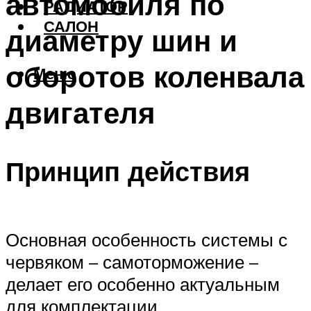
автомобиля по
РАДИАТОР
САЛОН
диаметру шин и
оборотов коленвала
Меню
двигателя
Принцип действия
Основная особенность системы с
червяком – самоторможение –
делает его особенно актуальным
для комплектации