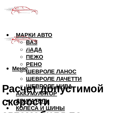
МАРКИ АВТО
ВАЗ
ЛАДА
ПЕЖО
РЕНО
Меню
ШЕВРОЛЕ ЛАНОС
ШЕВРОЛЕ ЛАЧЕТТИ
Расчет допустимой
ШЕВРОЛЕ НИВА
АККУМУЛЯТОР
скорости
ДВИГАТЕЛЬ
КОЛЕСА И ШИНЫ