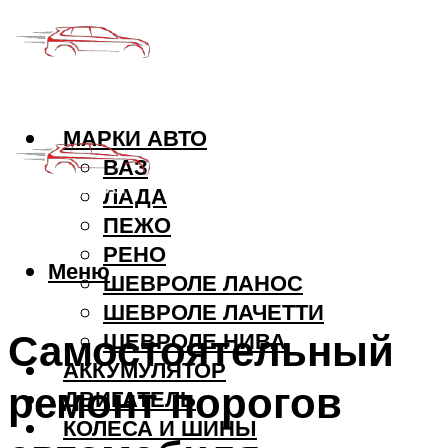
МАРКИ АВТО
ВАЗ
ЛАДА
ПЕЖО
РЕНО
Меню
ШЕВРОЛЕ ЛАНОС
ШЕВРОЛЕ ЛАЧЕТТИ
Самостоятельный
ШЕВРОЛЕ НИВА
АККУМУЛЯТОР
ремонт порогов
ДВИГАТЕЛЬ
КОЛЕСА И ШИНЫ