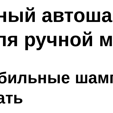
тный автоша
я ручной м
обильные шам
ать