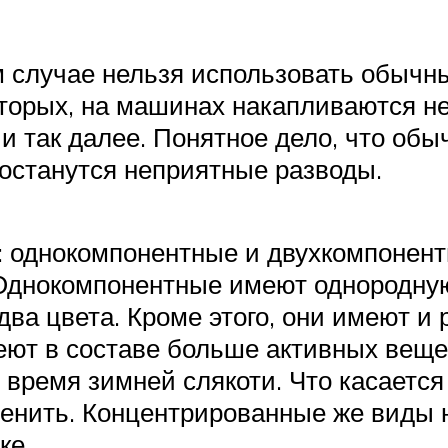
ем случае нельзя использовать обыч
торых, на машинах накапливаются не 
 и так далее. Понятное дело, что обы
е останутся неприятные разводы.
 однокомпонентные и двухкомпонентн
Однокомпонентные имеют однородную 
ва цвета. Кроме этого, они имеют и 
ют в составе больше активных вещес
время зимней слякоти. Что касается г
именить. Концентрированные же виды
ке.