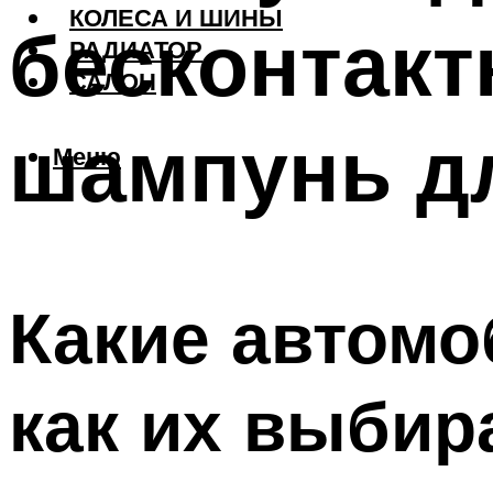
КОЛЕСА И ШИНЫ
бесконтак
РАДИАТОР
САЛОН
шампунь дл
Меню
Какие автом
как их выбир