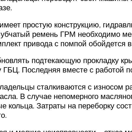
азе.
имеет простую конструкцию, гидравл
Зубчатый ремень ГРМ необходимо мен
мплект привода с помпой обойдется в
бновлять подтекающую прокладку кры
у ГБЦ. Последняя вместе с работой п
владельцы сталкиваются с износом ра
асла. В случае непомерного масляно
 кольца. Затраты на переборку соста
о.
я и мелкие неисправности – отказ м