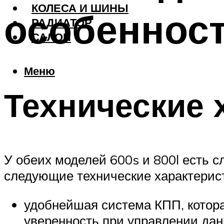
КОЛЕСА И ШИНЫ
особеннос
РАДИАТОР
САЛОН
Меню
Технические 
У обеих моделей 600s и 800l есть 
следующие технические характерис
удобнейшая система КПП, котора
уверенность при управлении дан