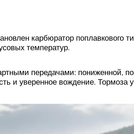
тановлен карбюратор поплавкового т
усовых температур.
артными передачами: пониженной, п
ть и уверенное вождение. Тормоза 