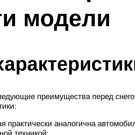
ти модели
характеристик
следующие преимущества перед снег
тики:
я практически аналогична автомоби
ной техникой;