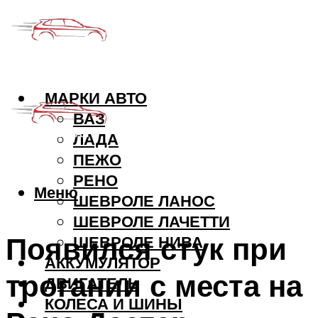
МАРКИ АВТО
ВАЗ
ЛАДА
ПЕЖО
РЕНО
Меню
ШЕВРОЛЕ ЛАНОС
ШЕВРОЛЕ ЛАЧЕТТИ
Появился стук при
ШЕВРОЛЕ НИВА
АККУМУЛЯТОР
трогании с места на
ДВИГАТЕЛЬ
КОЛЕСА И ШИНЫ