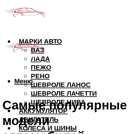
МАРКИ АВТО
ВАЗ
ЛАДА
ПЕЖО
РЕНО
Меню
ШЕВРОЛЕ ЛАНОС
ШЕВРОЛЕ ЛАЧЕТТИ
Самые популярные
ШЕВРОЛЕ НИВА
АККУМУЛЯТОР
модели
ДВИГАТЕЛЬ
КОЛЕСА И ШИНЫ