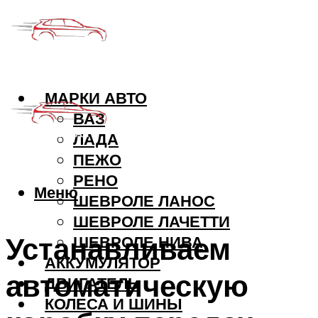
МАРКИ АВТО
ВАЗ
ЛАДА
ПЕЖО
РЕНО
Меню
ШЕВРОЛЕ ЛАНОС
ШЕВРОЛЕ ЛАЧЕТТИ
Устанавливаем
ШЕВРОЛЕ НИВА
АККУМУЛЯТОР
автоматическую
ДВИГАТЕЛЬ
КОЛЕСА И ШИНЫ