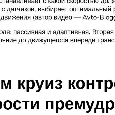
танавливает с какой скоростью дол
 с датчиков, выбирает оптимальный р
вижения (автор видео — Avto-Blogge
оля: пассивная и адаптивная. Втора
тояние до движущегося впереди тран
м круиз конт
рости премуд