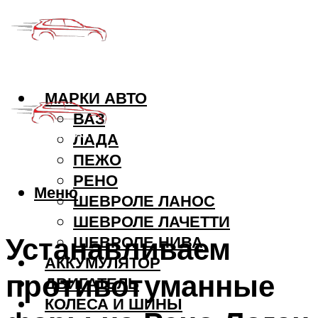
МАРКИ АВТО
ВАЗ
ЛАДА
ПЕЖО
РЕНО
Меню
ШЕВРОЛЕ ЛАНОС
ШЕВРОЛЕ ЛАЧЕТТИ
Устанавливаем
ШЕВРОЛЕ НИВА
АККУМУЛЯТОР
противотуманные
ДВИГАТЕЛЬ
КОЛЕСА И ШИНЫ