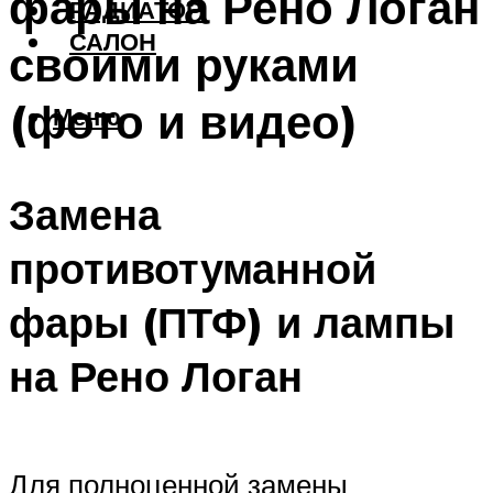
фары на Рено Логан
РАДИАТОР
САЛОН
своими руками
(фото и видео)
Меню
Замена
противотуманной
фары (ПТФ) и лампы
на Рено Логан
Для полноценной замены