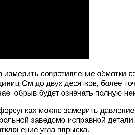
о измерить сопротивление обмотки с
диниц Ом до двух десятков, более то
чае, обрыв будет означать полную не
форсунках можно замерить давление 
трольной заведомо исправной детали
тклонение угла впрыска.