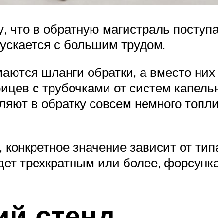
у, что в обратную магистраль поступ
пускается с большим трудом.
маются шланги обратки, а вместо ни
цев с трубочками от систем капельн
яют в обратку совсем немного топли
конкретное значение зависит от типа
ет трехкратным или более, форсунка
ий стенд