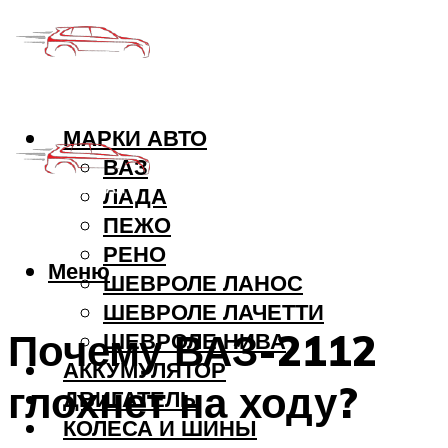
МАРКИ АВТО
ВАЗ
ЛАДА
ПЕЖО
РЕНО
Меню
ШЕВРОЛЕ ЛАНОС
ШЕВРОЛЕ ЛАЧЕТТИ
Почему ВАЗ-2112
ШЕВРОЛЕ НИВА
АККУМУЛЯТОР
глохнет на ходу?
ДВИГАТЕЛЬ
КОЛЕСА И ШИНЫ