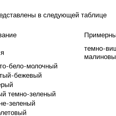
редставлены в следующей таблице
вание
Примерны
темно-ви
ия
малиновы
то-бело-молочный
стый-бежевый
ерый
ый темно-зеленый
не-зеленый
олетовый