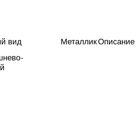
й вид
Металлик
Описание
шнево-
й