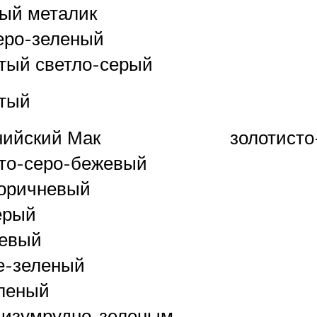
ый металик
еро-зеленый
тый светло-серый
тый
ийский Мак
золотисто
то-серо-бежевый
оричневый
ерый
жевый
е-зеленый
леный
 изумрудно-зеленым