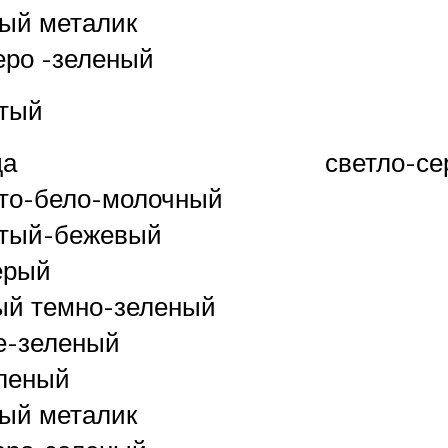
ый металик
еро -зеленый
тый
да
светло-с
то-бело-молочный
стый-бежевый
ерый
ый темно-зеленый
е-зеленый
леный
ый металик