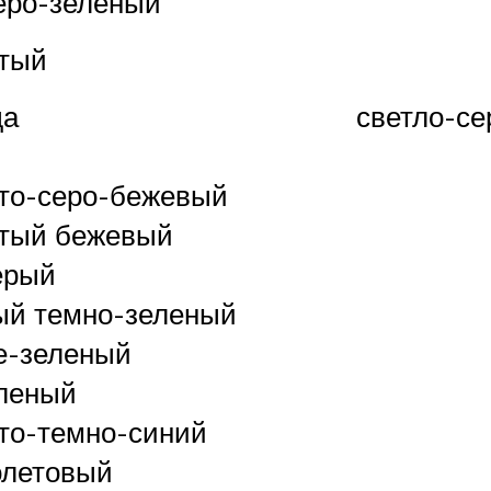
еро-зеленый
тый
да
светло-с
то-серо-бежевый
тый бежевый
ерый
ый темно-зеленый
е-зеленый
леный
то-темно-синий
олетовый