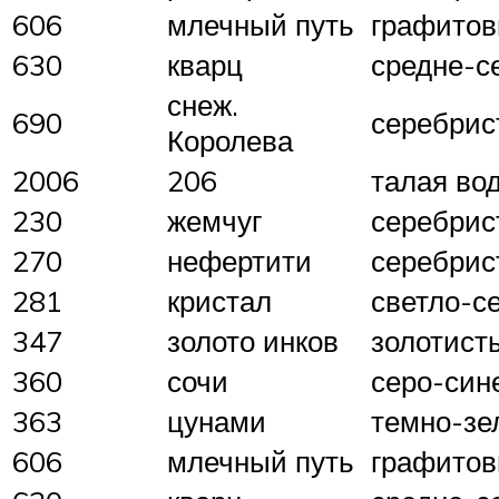
606
млечный путь
графитов
630
кварц
средне-с
снеж.
690
серебрис
Королева
2006
206
талая во
230
жемчуг
серебрис
270
нефертити
серебри
281
кристал
светло-с
347
золото инков
золотист
360
сочи
серо-син
363
цунами
темно-зе
606
млечный путь
графитов