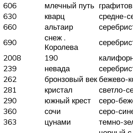
606
млечный путь
графитов
630
кварц
средне-с
660
альтаир
серебрис
снеж .
690
серебрис
Королева
2008
190
калифорн
239
невада
серебрис
262
бронзовый век
бежево-к
281
кристал
светло-с
290
южный крест
серо-бе
360
сочи
серо-син
363
цунами
темно-зе
черный с