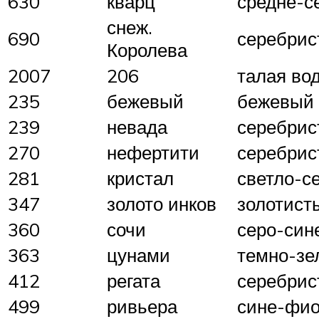
630
кварц
средне-с
снеж.
690
серебрис
Королева
2007
206
талая во
235
бежевый
бежевый
239
невада
серебрис
270
нефертити
серебрис
281
кристал
светло-с
347
золото инков
золотист
360
сочи
серо-син
363
цунами
темно-зе
412
регата
серебрис
499
ривьера
сине-фи