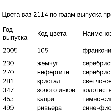
Цвета ваз 2114 по годам выпуска п
Год
Код цвета
Наимено
выпуска
2005
105
франкон
230
жемчуг
серебрис
270
нефертити
серебри
281
кристал
светло-с
347
золото инков
золотист
453
капри
темно-си
499
ривьера
сине-фи