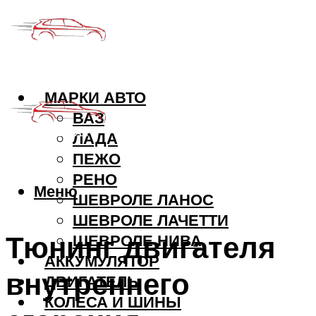
МАРКИ АВТО
ВАЗ
ЛАДА
ПЕЖО
РЕНО
Меню
ШЕВРОЛЕ ЛАНОС
ШЕВРОЛЕ ЛАЧЕТТИ
Тюнинг двигателя
ШЕВРОЛЕ НИВА
АККУМУЛЯТОР
внутреннего
ДВИГАТЕЛЬ
КОЛЕСА И ШИНЫ