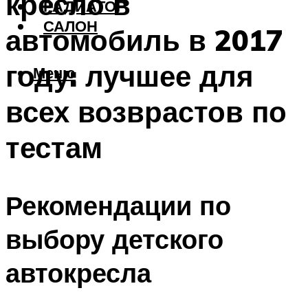
кресло в
РАДИАТОР
САЛОН
автомобиль в 2017
году: лучшее для
Меню
всех возврастов по
тестам
Рекомендации по
выбору детского
автокресла