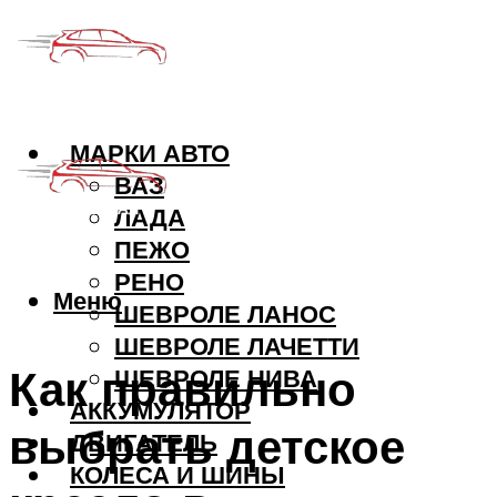
МАРКИ АВТО
ВАЗ
ЛАДА
ПЕЖО
РЕНО
Меню
ШЕВРОЛЕ ЛАНОС
ШЕВРОЛЕ ЛАЧЕТТИ
Как правильно
ШЕВРОЛЕ НИВА
АККУМУЛЯТОР
выбрать детское
ДВИГАТЕЛЬ
КОЛЕСА И ШИНЫ