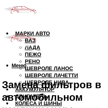
МАРКИ АВТО
ВАЗ
ЛАДА
ПЕЖО
РЕНО
Меню
ШЕВРОЛЕ ЛАНОС
ШЕВРОЛЕ ЛАЧЕТТИ
Замена фильтров в
ШЕВРОЛЕ НИВА
АККУМУЛЯТОР
автомобильном
ДВИГАТЕЛЬ
КОЛЕСА И ШИНЫ