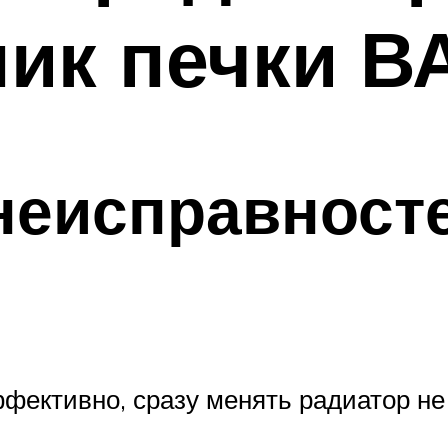
ник печки В
неисправност
ффективно, сразу менять радиатор не