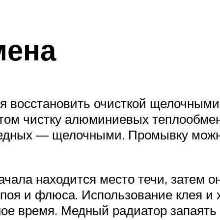
мена
я восстановить очисткой щелочными
этом чистку алюминиевых теплообме
медных — щелочными. Промывку можн
начала находится место течи, затем
поя и флюса. Использование клея и 
ое время. Медный радиатор запаять 