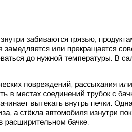
знутри забиваются грязью, продуктам
 замедляется или прекращается совс
еваться до нужной температуры. В са
ических повреждений, рассыхания или
ь в местах соединений трубок с бач
ачинает вытекать внутрь печки. Одна
за, а стёкла автомобиля изнутри п
в расширительном бачке.