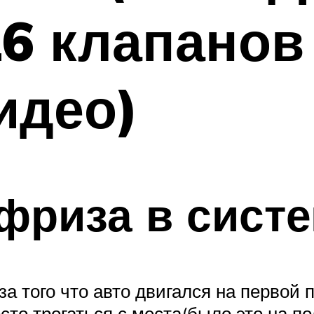
6 клапанов
идео)
фриза в сист
за того что авто двигался на первой 
сто трогаться с места(было это на по