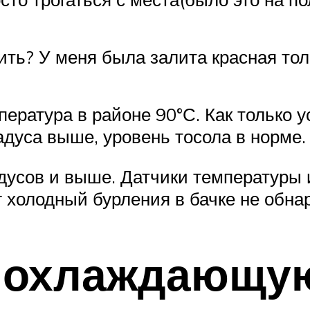
ть? У меня была залита красная тол
пература в районе 90°С. Как только 
адуса выше, уровень тосола в норме.
адусов и выше. Датчики температуры
г холодный бурления в бачке не обнар
ь охлаждающу