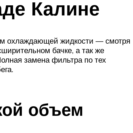
аде Калине
внем охлаждающей жидкости — смотря
сширительном бачке, а так же
 Полная замена фильтра по тех
ега.
кой объем