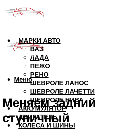
МАРКИ АВТО
ВАЗ
ЛАДА
ПЕЖО
РЕНО
Меню
ШЕВРОЛЕ ЛАНОС
ШЕВРОЛЕ ЛАЧЕТТИ
Меняем задний
ШЕВРОЛЕ НИВА
АККУМУЛЯТОР
ступичный
ДВИГАТЕЛЬ
КОЛЕСА И ШИНЫ