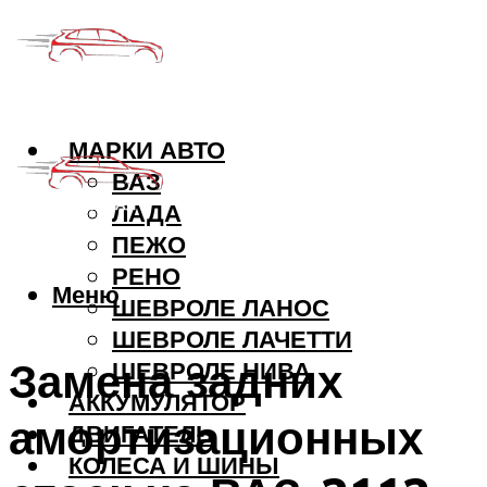
МАРКИ АВТО
ВАЗ
ЛАДА
ПЕЖО
РЕНО
Меню
ШЕВРОЛЕ ЛАНОС
ШЕВРОЛЕ ЛАЧЕТТИ
Замена задних
ШЕВРОЛЕ НИВА
АККУМУЛЯТОР
амортизационных
ДВИГАТЕЛЬ
КОЛЕСА И ШИНЫ