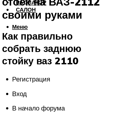
стоек на ВАЗ-2112
РАДИАТОР
САЛОН
своими руками
Меню
Как правильно
собрать заднюю
стойку ваз 2110
Регистрация
Вход
В начало форума