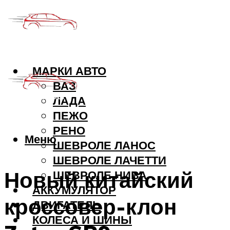
МАРКИ АВТО
ВАЗ
ЛАДА
ПЕЖО
РЕНО
Меню
ШЕВРОЛЕ ЛАНОС
ШЕВРОЛЕ ЛАЧЕТТИ
Новый китайский
ШЕВРОЛЕ НИВА
АККУМУЛЯТОР
кроссовер-клон
ДВИГАТЕЛЬ
КОЛЕСА И ШИНЫ