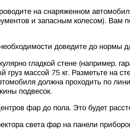
проводите на снаряженном автомоби
ументов и запасным колесом). Вам по
 необходимости доведите до нормы д
улярно гладкой стене (например, гар
груз массой 75 кг. Разметьте на стен
томобиля должна проходить по линии
жины подвесок.
ентров фар до пола. Это будет расст
ректора света фар на панели приборо