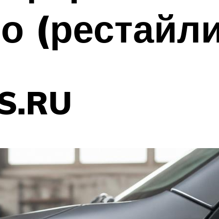
о (рестайли
S.RU