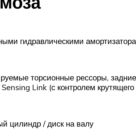
рмоза
нными гидравлическими амортизатор
улируемые торсионные рессоры, задни
 Sensing Link (с контролем крутящего
й цилиндр / диск на валу