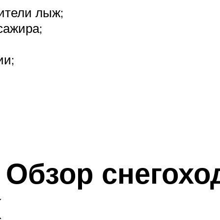
ители лыж;
сажира;
ии;
 Обзор снегоход
X