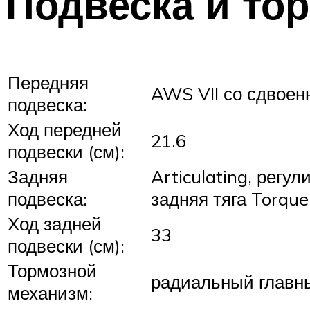
Подвеска и то
Передняя
AWS VII со сдвое
подвеска:
Ход передней
21.6
подвески (см):
Задняя
Articulating, рег
подвеска:
задняя тяга Torque
Ход задней
33
подвески (см):
Тормозной
радиальный главны
механизм: