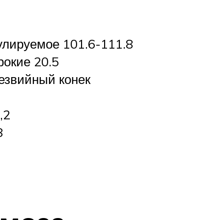
улируемое 101.6-111.8
окие 20.5
езвийный конек
,2
8