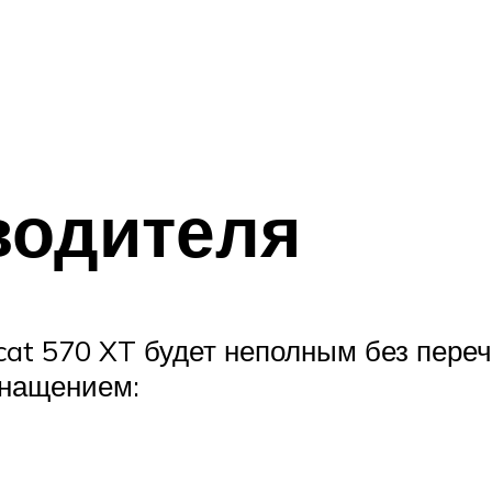
водителя
rcat 570 XT будет неполным без пере
снащением: