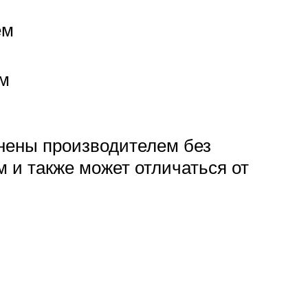
ем
мм
енены производителем без
и также может отличаться от