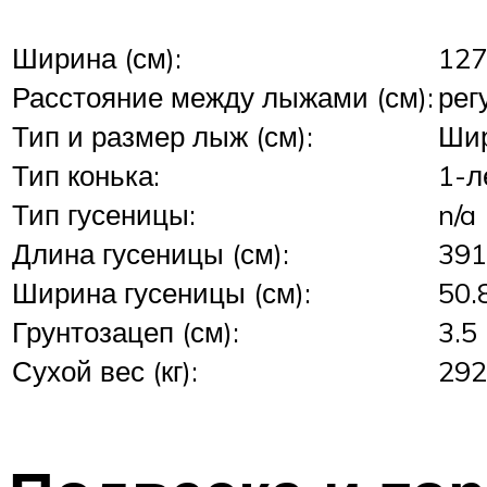
Ширина (см):
127
Расстояние между лыжами (см):
рег
Тип и размер лыж (см):
Шир
Тип конька:
1-л
Тип гусеницы:
n/a
Длина гусеницы (см):
391
Ширина гусеницы (см):
50.
Грунтозацеп (см):
3.5
Сухой вес (кг):
292