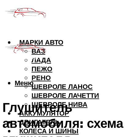
МАРКИ АВТО
ВАЗ
ЛАДА
ПЕЖО
РЕНО
Меню
ШЕВРОЛЕ ЛАНОС
ШЕВРОЛЕ ЛАЧЕТТИ
Глушитель
ШЕВРОЛЕ НИВА
АККУМУЛЯТОР
автомобиля: схема
ДВИГАТЕЛЬ
КОЛЕСА И ШИНЫ