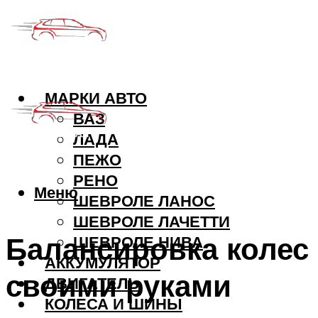
МАРКИ АВТО
ВАЗ
ЛАДА
ПЕЖО
РЕНО
Меню
ШЕВРОЛЕ ЛАНОС
ШЕВРОЛЕ ЛАЧЕТТИ
Балансировка колес
ШЕВРОЛЕ НИВА
АККУМУЛЯТОР
своими руками
ДВИГАТЕЛЬ
КОЛЕСА И ШИНЫ