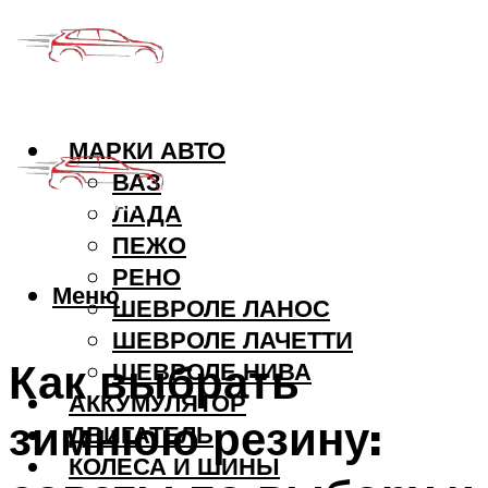
МАРКИ АВТО
ВАЗ
ЛАДА
ПЕЖО
РЕНО
Меню
ШЕВРОЛЕ ЛАНОС
ШЕВРОЛЕ ЛАЧЕТТИ
Как выбрать
ШЕВРОЛЕ НИВА
АККУМУЛЯТОР
зимнюю резину:
ДВИГАТЕЛЬ
КОЛЕСА И ШИНЫ