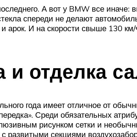
последнего. А вот у BMW все иначе: 
стекла спереди не делают автомобиль
 и арок. И на скорости свыше 130 км/
а и отделка с
ного года имеет отличное от обычн
передка». Среди обязательных атриб
клюзивным рисунком сетки и необыч
с развитыми секциями воздухозабор