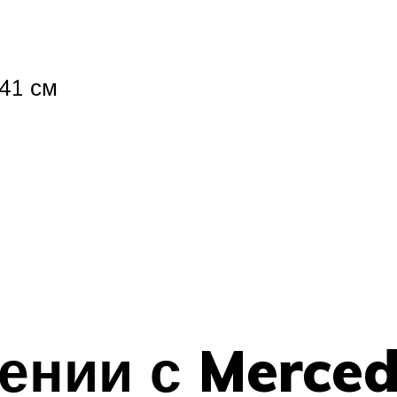
41 см
нении с Merce