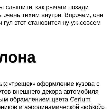
вы слышите, как рычаги позади
 очень тихим внутри. Впрочем, они
ч гул этот становится ну уж совсем
алона
ых «трешек» оформление кузова с
утов внешнего декора автомобиля
ным обрамлением цвета Cerium
ников и аэродинамической «юбкой»,