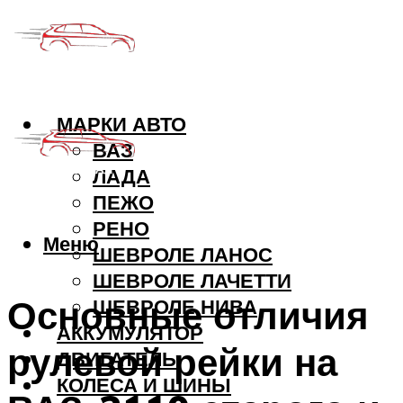
МАРКИ АВТО
ВАЗ
ЛАДА
ПЕЖО
РЕНО
Меню
ШЕВРОЛЕ ЛАНОС
ШЕВРОЛЕ ЛАЧЕТТИ
Основные отличия
ШЕВРОЛЕ НИВА
АККУМУЛЯТОР
рулевой рейки на
ДВИГАТЕЛЬ
КОЛЕСА И ШИНЫ