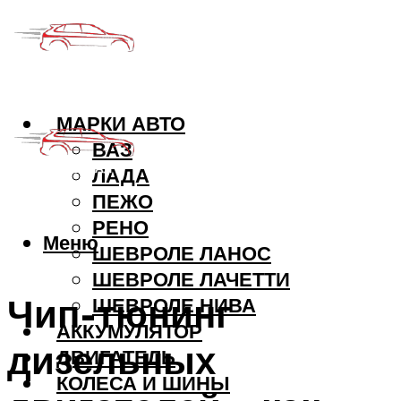
МАРКИ АВТО
ВАЗ
ЛАДА
ПЕЖО
РЕНО
Меню
ШЕВРОЛЕ ЛАНОС
ШЕВРОЛЕ ЛАЧЕТТИ
Чип-тюнинг
ШЕВРОЛЕ НИВА
АККУМУЛЯТОР
дизельных
ДВИГАТЕЛЬ
КОЛЕСА И ШИНЫ