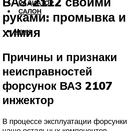
ВАЗ-2112 своими
РАДИАТОР
САЛОН
руками: промывка и
химия
Меню
Причины и признаки
неисправностей
форсунок ВАЗ 2107
инжектор
В процессе эксплуатации форсунки
чаще остальных компонентов