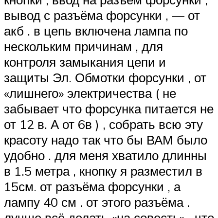
вывод с разъёма форсунки , — от
акб . в цепь включена лампа по
нескольким причинам , для
контроля замыкания цепи и
защиты Эл. Обмотки форсунки , от
«лишнего» электричества ( не
забывает что форсунка питается не
от 12 в. А от 6в ) , собрать всю эту
красоту надо так что бы ВАМ было
удобно . для меня хватило длинны
в 1.5 метра , кнопку я разместил в
15см. от разъёма форсунки , а
лампу 40 см . от этого разъёма .
лучше всё делать «на совесть» , что