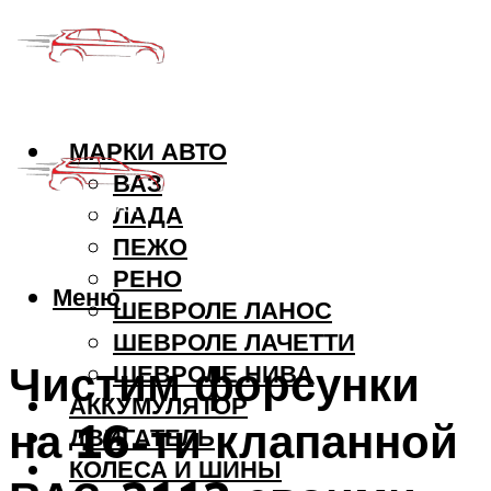
МАРКИ АВТО
ВАЗ
ЛАДА
ПЕЖО
РЕНО
Меню
ШЕВРОЛЕ ЛАНОС
ШЕВРОЛЕ ЛАЧЕТТИ
Чистим форсунки
ШЕВРОЛЕ НИВА
АККУМУЛЯТОР
на 16-ти клапанной
ДВИГАТЕЛЬ
КОЛЕСА И ШИНЫ