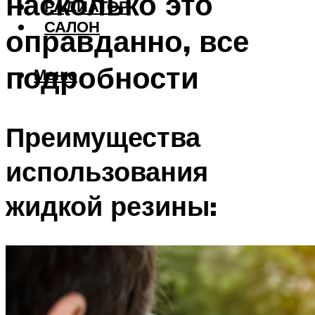
насколько это
РАДИАТОР
САЛОН
оправданно, все
подробности
Меню
Преимущества
использования
жидкой резины: