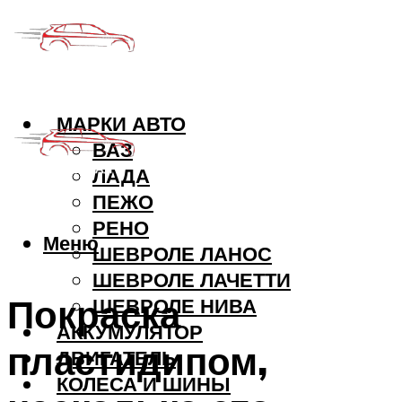
МАРКИ АВТО
ВАЗ
ЛАДА
ПЕЖО
РЕНО
Меню
ШЕВРОЛЕ ЛАНОС
ШЕВРОЛЕ ЛАЧЕТТИ
Покраска
ШЕВРОЛЕ НИВА
АККУМУЛЯТОР
пластидипом,
ДВИГАТЕЛЬ
КОЛЕСА И ШИНЫ