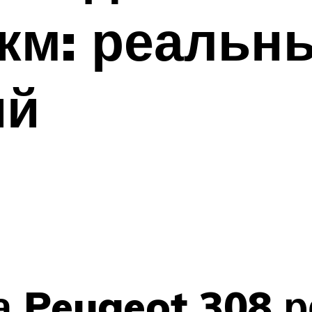
 км: реальн
ий
а Peugeot 308 р