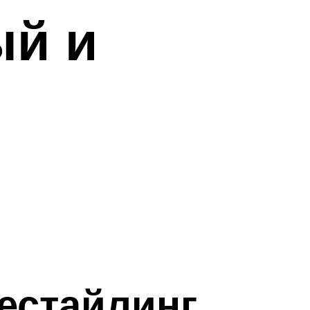
ый и
естайлинг