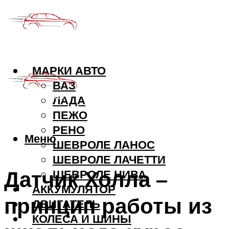
МАРКИ АВТО
ВАЗ
ЛАДА
ПЕЖО
РЕНО
Меню
ШЕВРОЛЕ ЛАНОС
ШЕВРОЛЕ ЛАЧЕТТИ
Датчик Холла –
ШЕВРОЛЕ НИВА
АККУМУЛЯТОР
принцип работы из
ДВИГАТЕЛЬ
КОЛЕСА И ШИНЫ