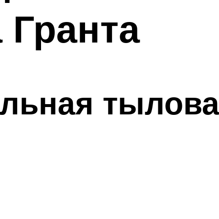
 Гранта
ьная тыловая