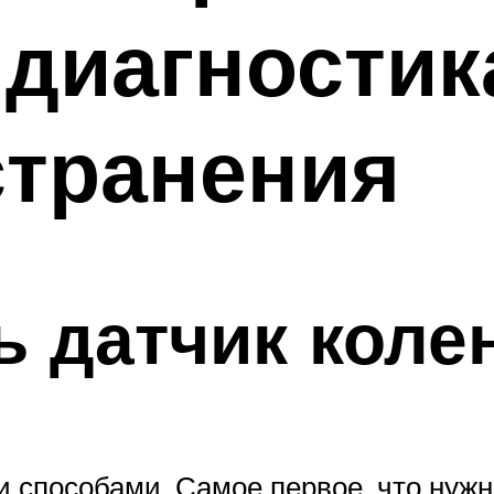
 диагностик
странения
ь датчик коле
способами. Самое первое, что нужно