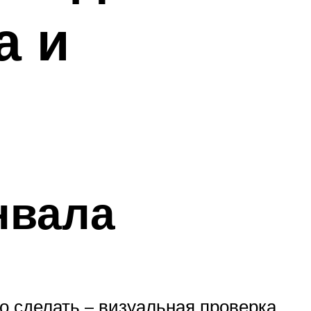
а и
нвала
 сделать – визуальная проверка.