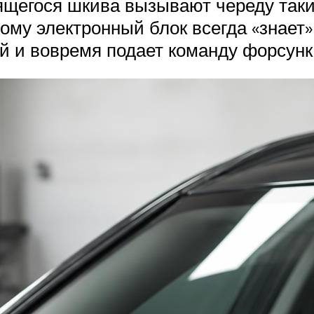
тящегося шкива вызывают череду так
ому электронный блок всегда «знает
й и вовремя подает команду форсунк