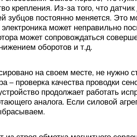
во крепления. Из-за того, что датчик
ей зубцов постоянно меняется. Это м
е электроника может неправильно по
мотора может сопровождаться соверш
ижением оборотов и т.д.
ировано на своем месте, не нужно ст
а – проверка качества проводки сен
 устройство продолжает работать ис
тающего аналога. Если силовой агрег
выбрасываем.
 из строя обмотка магнитного серде