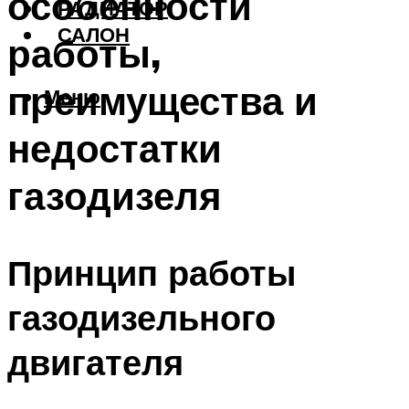
особенности
РАДИАТОР
САЛОН
работы,
преимущества и
Меню
недостатки
газодизеля
Принцип работы
газодизельного
двигателя