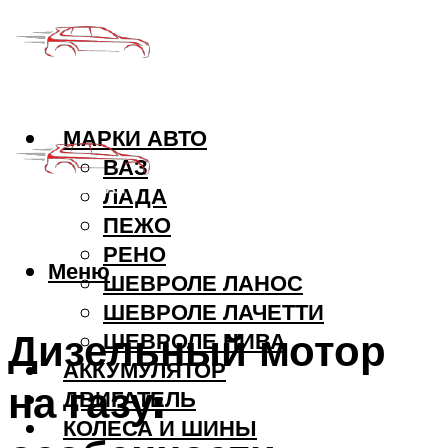
МАРКИ АВТО
ВАЗ
ЛАДА
ПЕЖО
РЕНО
Меню
ШЕВРОЛЕ ЛАНОС
ШЕВРОЛЕ ЛАЧЕТТИ
Дизельный мотор
ШЕВРОЛЕ НИВА
АККУМУЛЯТОР
на газу:
ДВИГАТЕЛЬ
КОЛЕСА И ШИНЫ