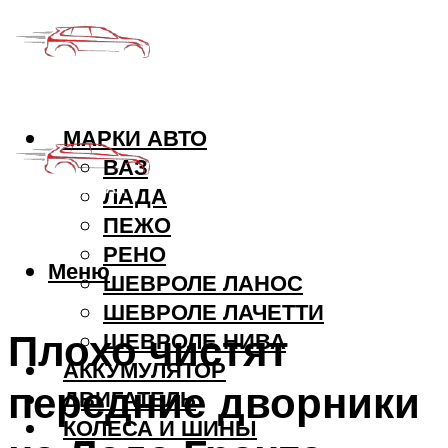
МАРКИ АВТО
ВАЗ
ЛАДА
ПЕЖО
РЕНО
Меню
ШЕВРОЛЕ ЛАНОС
ШЕВРОЛЕ ЛАЧЕТТИ
Плохо чистят
ШЕВРОЛЕ НИВА
АККУМУЛЯТОР
передние дворники
ДВИГАТЕЛЬ
КОЛЕСА И ШИНЫ