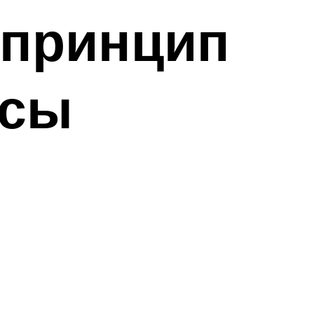
 принцип
усы