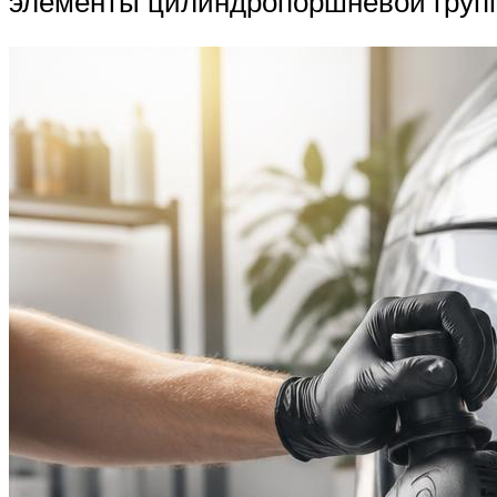
элементы цилиндропоршневой груп