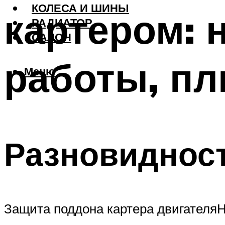
КОЛЕСА И ШИНЫ
картером: 
РАДИАТОР
САЛОН
работы, п
Меню
Разновиднос
Защита поддона картера двигателяН