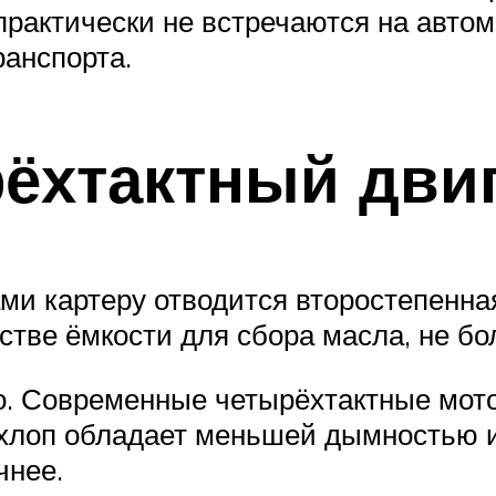
рактически не встречаются на автомо
анспорта.
рёхтактный дви
ми картеру отводится второстепенна
естве ёмкости для сбора масла, не бол
о. Современные четырёхтактные мот
ыхлоп обладает меньшей дымностью и
чнее.